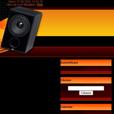
Vineri, 07.08.2026, 14:31:47
Bine aţi venit
Vizitator
|
RSS
Autentificare
Căutare
Calendar