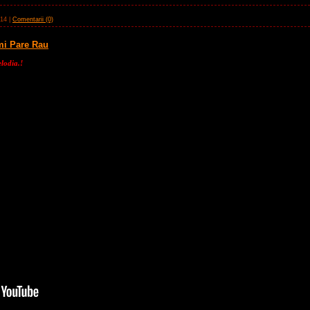
014
|
Comentarii (0)
Imi Pare Rau
.!