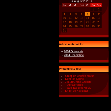
«
August 2026
»
Ln
Mr
Mrc
Joi
Vn
Sa
Dm
1
2
3
4
5
6
7
8
9
10
11
12
13
14
15
16
17
18
19
20
21
22
23
24
25
26
27
28
29
30
31
Arhiva materialelor
2014 Octombrie
2014 Decembrie
Prietenii site-ului
Creaţi un website gratuit
Desktop Online
Jocuri Online Gratuite
Tutoriale Video
Toate Tag-urile HTML
Kit-uri de Navigator