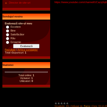
https://www.youtube.com/channel/UCaz
Director de site-uri
Sondajul nostru
Evaluează site-ul meu
Excelent
Bine
Satisfăcător
Rău
Groaznic
Rezultate
|
Arhiva sondajelor
Total răspunsuri:
1
Statistici
Total online:
1
Vizitatori:
1
Utilizatori:
0
Vizualizări:
451
|
Adăugat de:
Razvy
|
Data:
03.12.2