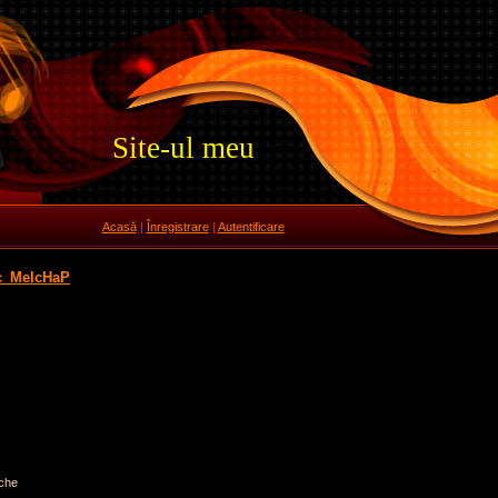
Site-ul meu
Acasă
|
Înregistrare
|
Autentificare
c_MeIcHaP
che