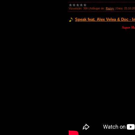
Vizualizări:
366
|
Adăugat de:
Razvy
|
Data:
25.10.2
Speak feat. Alex Velea & Doc - 
Super Melodia