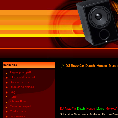
Meniu site
DJ Razv@n-Dutch_House_Musi
Pagina principală
Informaţii despre site
Director de fişiere
Director de articole
Blog
Forum
Albume Foto
Carte de oaspeţi
DJ Razv@n
-
Dutch
_
House
_
Music
_
MeIcHaP
Contactaţi-ne
Subscribe To account YouTube: Razvan Ena
Jocuri online