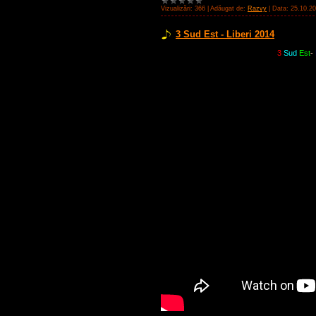
Vizualizări:
366
|
Adăugat de:
Razvy
|
Data:
25.10.2
3 Sud Est - Liberi 2014
3
Sud
Est
-