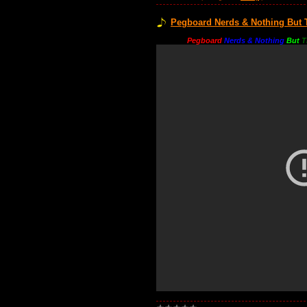
Pegboard Nerds & Nothing But T
Pegboard
Nerds & Nothing
But
T